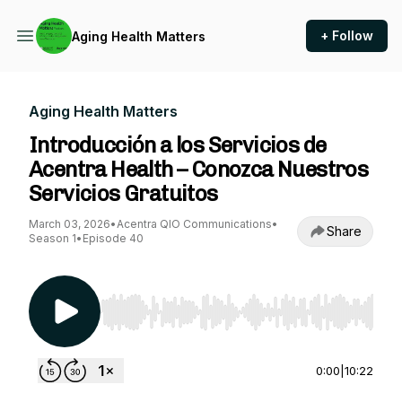
+ Follow
Aging Health Matters
Aging Health Matters
Introducción a los Servicios de
Acentra Health – Conozca Nuestros
Servicios Gratuitos
March 03, 2026
•
Acentra QIO Communications
•
Share
Season 1
•
Episode 40
Use Left/Right to seek, Home/End to jump to st
0:00
|
10:22